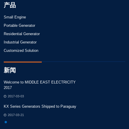
产品
Small Engine
Portable Generator
Residential Generator
Industrial Generator
Customized Solution
新闻
Welcome to MIDDLE EAST ELECTRICITY
W
2017
2
2017-03-03
KX Series Generators Shipped to Paraguay
KX
2017-03-21