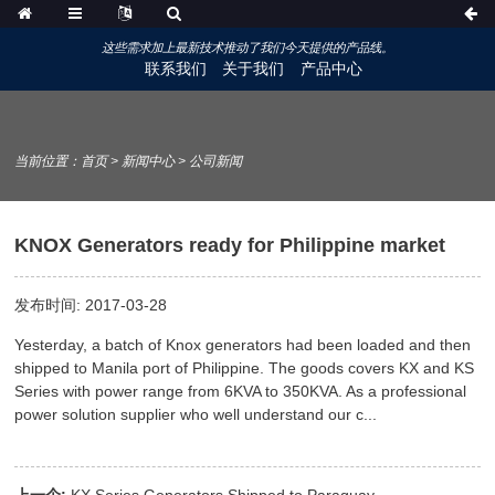
这些需求加上最新技术推动了我们今天提供的产品线。
联系我们
关于我们
产品中心
当前位置：
首页
>
新闻中心
>
公司新闻
KNOX Generators ready for Philippine market
发布时间: 2017-03-28
Yesterday, a batch of Knox generators had been loaded and then
shipped to Manila port of Philippine. The goods covers KX and KS
Series with power range from 6KVA to 350KVA. As a professional
power solution supplier who well understand our c...
上一个:
KX Series Generators Shipped to Paraguay