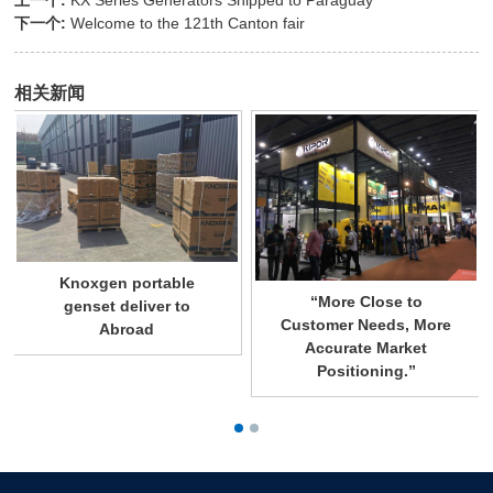
下一个:
Welcome to the 121th Canton fair
相关新闻
Knoxgen portable
“More Close to
genset deliver to
Customer Needs, More
Abroad
Accurate Market
Positioning.”