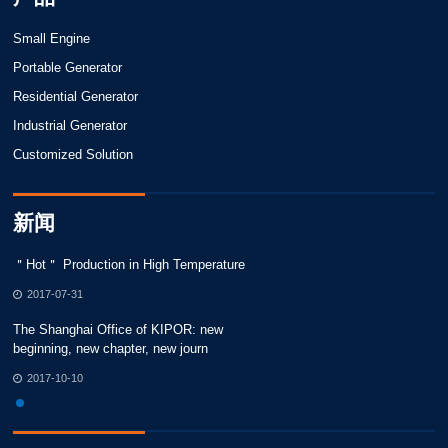
Small Engine
Portable Generator
Residential Generator
Industrial Generator
Customized Solution
新闻
＂Hot＂ Production in High Temperature
＂
2017-07-31
The Shanghai Office of KIPOR: new
Th
beginning, new chapter, new journ
be
2017-10-10