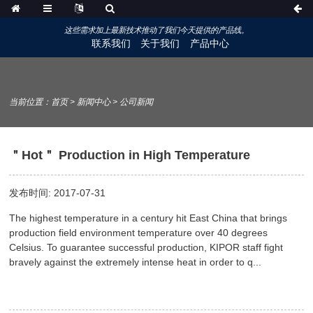
这些需求加上最新技术推动了我们今天提供的产品线。
联系我们
关于我们
产品中心
当前位置：
首页
>
新闻中心
>
公司新闻
＂Hot＂ Production in High Temperature
发布时间: 2017-07-31
The highest temperature in a century hit East China that brings
production field environment temperature over 40 degrees
Celsius. To guarantee successful production, KIPOR staff fight
bravely against the extremely intense heat in order to q...